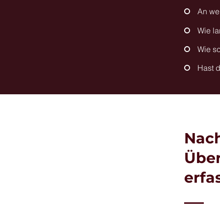
An wen
Wie l
Wie sc
Hast 
Nach
Über
erfa