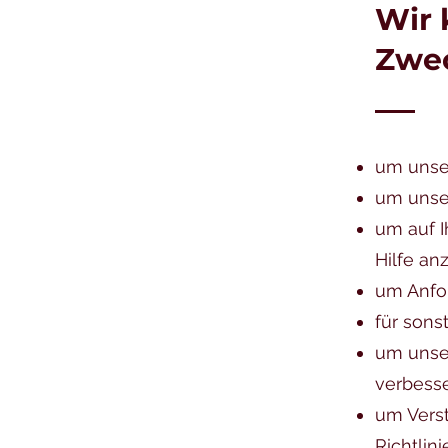
Wir 
Zwe
um unser
um unser
um auf I
Hilfe an
um Anfo
für sons
um unser
verbess
um Vers
Richtli