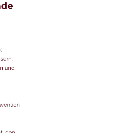
nde
;
sern;
en und
ävention
t, den