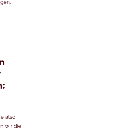
egen,
en
r
:
ie also
n wir die