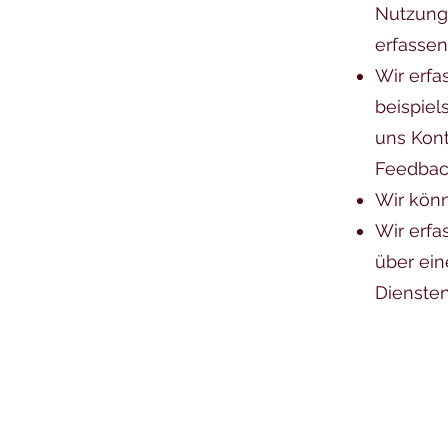
Nutzung
erfassen
Wir erfa
beispiel
uns Kont
Feedbac
Wir könn
Wir erfa
über ein
Dienste