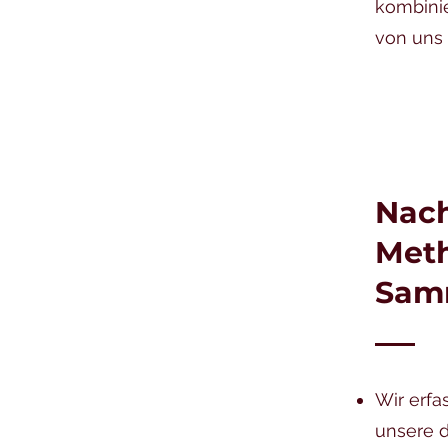
kombinie
von uns
Nach
Meth
Sam
Wir erfa
unsere d