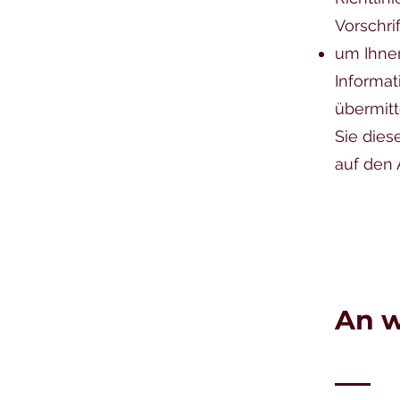
Vorschri
um Ihnen
Informa
übermitt
Sie dies
auf den 
An w