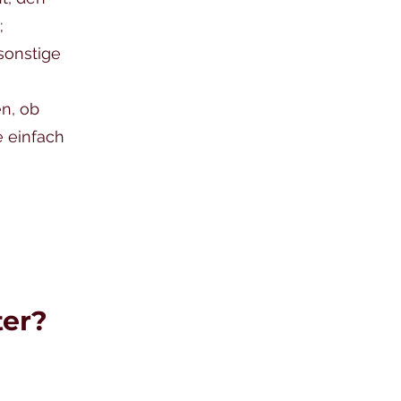
;
sonstige
n, ob
e einfach
ter?