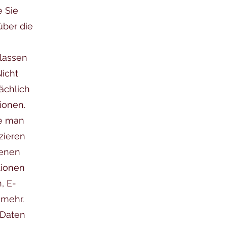
e Sie
über die
lassen
Nicht
ächlich
ionen.
die man
zieren
genen
tionen
, E-
 mehr.
 Daten