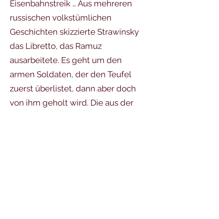
Eisenbahnstreik … Aus mehreren
russischen volkstümlichen
Geschichten skizzierte Strawinsky
das Libretto, das Ramuz
ausarbeitete. Es geht um den
armen Soldaten, der den Teufel
zuerst überlistet, dann aber doch
von ihm geholt wird. Die aus der
Not geborene kleine Besetzung für
sieben Instrumente und Sprecher
inspirierte Strawinsky zu einem
kompakten Klang und zu Formen
hoher innerer Dichte. Die Tänze sind
von eindringlichem Charakter.
Strawinsky kombinierte folklore-
ähnliche Materialien,