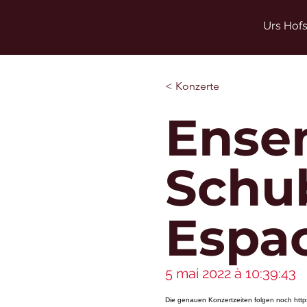
Urs Hofs
< Konzerte
Ensem
Schu
Espa
5 mai 2022 à 10:39:43
Die genauen Konzertzeiten folgen noch
http