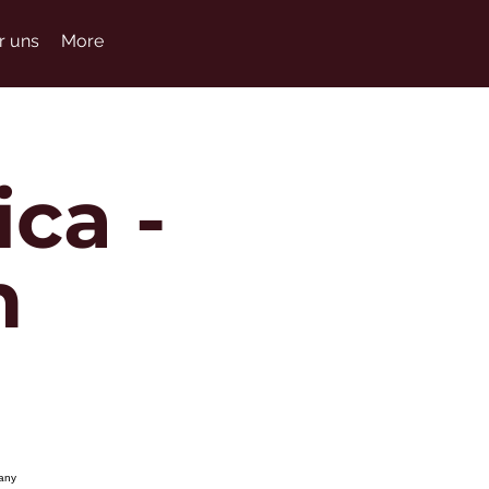
r uns
More
ca -
n
ohnany