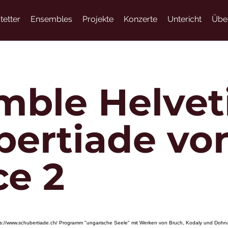
tetter
Ensembles
Projekte
Konzerte
Untericht
Übe
ble Helveti
bertiade vo
ce 2
s://www.schubertiade.ch/
Programm "ungarische Seele" mit Werken von Bruch, Kodaly und D