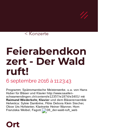
< Konzerte
Feierabendkon
zert - Der Wald
ruft!
6 septembre 2016 à 11:23:43
Programm: Spätromantische Meisterwerke, u.a. von Hans
Huber für Bläser und Klavier
http://www.saatlen-
schwamendingen.ch/content/e12357/e1874/e3401/
mit
Raimund Wiederkehr, Klavier
und dem Bläserensemble
Helvetica: Sylvie Dambrine, Flöte Debora Klein Stecher,
Oboe Urs Hofstetter, Klarinette Heiner Wanner, Horn
Franziska Weibel, Fagott
Ort