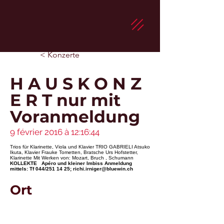
< Konzerte
H A U S K O N Z
E R T nur mit
Voranmeldung
9 février 2016 à 12:16:44
Trios für Klarinette, Viola und Klavier TRIO GABRIELI Atsuko
Ikuta, Klavier Frauke Tometten, Bratsche Urs Hofstetter,
Klarinette Mit Werken von: Mozart, Bruch , Schumann
KOLLEKTE Apéro und kleiner Imbiss
Anmeldung
mittels: Tf 044/251 14 25;
richi.irniger@bluewin.ch
Ort