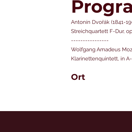
Progr
Antonín Dvořák (1841-19
Streichquartett F-Dur, o
----------------
Wolfgang Amadeus Moza
Klarinettenquintett, in A-
Ort