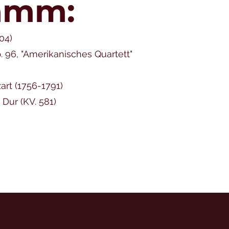
amm:
04)
p. 96, "Amerikanisches Quartett"
rt (1756-1791)
 Dur (KV. 581)