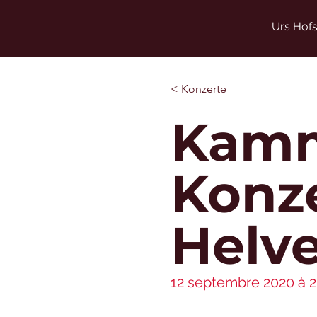
Urs Hofs
< Konzerte
Kamm
Konz
Helve
12 septembre 2020 à 2