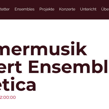
tetter
Ensembles
Projekte
Konzerte
Untericht
Übe
ermusik
ert Ensemb
tica
2:00:00