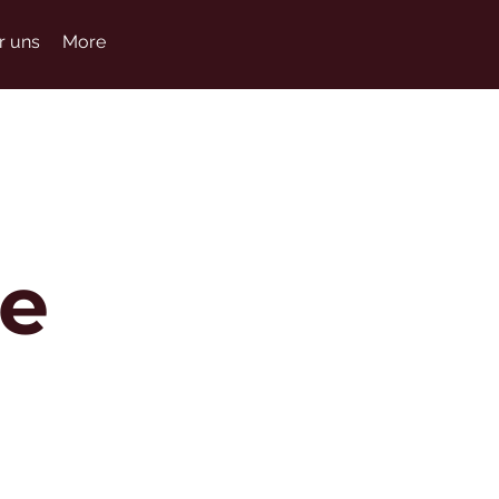
r uns
More
le