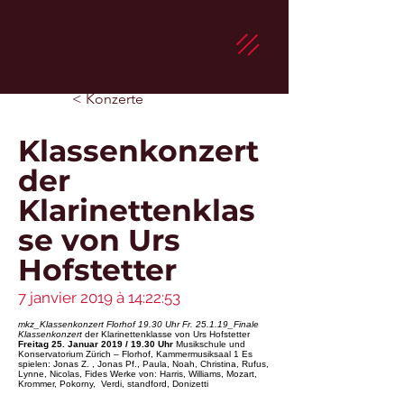
< Konzerte
Klassenkonzert
der
Klarinettenklas
se von Urs
Hofstetter
7 janvier 2019 à 14:22:53
mkz_Klassenkonzert Florhof 19.30 Uhr Fr. 25.1.19_Finale
Klassenkonzert
der Klarinettenklasse von Urs Hofstetter
Freitag 25. Januar 2019 / 19.30 Uhr
Musikschule und
Konservatorium Zürich – Florhof, Kammermusiksaal 1 Es
spielen: Jonas Z. , Jonas Pf., Paula, Noah, Christina, Rufus,
Lynne, Nicolas, Fides Werke von: Harris, Williams, Mozart,
Krommer, Pokorny, Verdi, standford, Donizetti