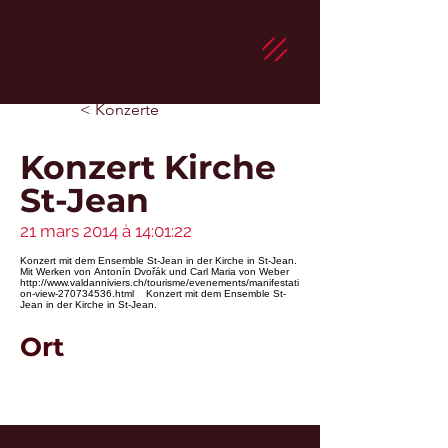
< Konzerte
Konzert Kirche
St-Jean
21 mars 2014 à 14:01:22
Konzert mit dem Ensemble St-Jean in der Kirche in St-Jean.
Mit Werken von
Antonín Dvořák
und Carl Maria von Weber
http://www.valdanniviers.ch/tourisme/evenements/manifestati
on-view-270734536.html
Konzert mit dem Ensemble St-
Jean in der Kirche in St-Jean.
Ort