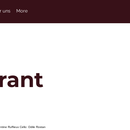
r uns
More
rant
entine Ruffieux Cello: Odile Rostan