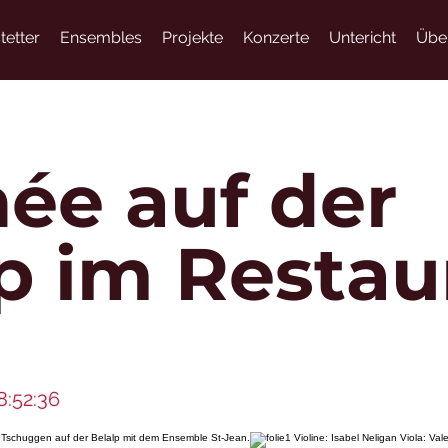
tetter
Ensembles
Projekte
Konzerte
Untericht
Übe
ée auf der
p im Restau
8:52:36
Tschuggen auf der Belalp mit dem Ensemble St-Jean.
Violine: Isabel Neligan Viola: Val