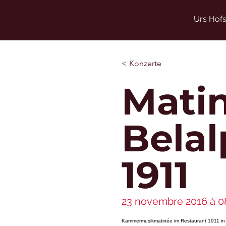
Urs Hofs
< Konzerte
Matin
Belal
1911
23 novembre 2016 à 0
Kammermusikmatinée im Restaurant 1911 in 