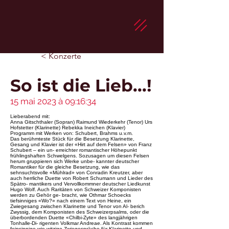
< Konzerte
So ist die Lieb...!
15 mai 2023 à 09:16:34
Lieberabend mit:
Anna Gitschthaler (Sopran) Raimund Wiederkehr (Tenor) Urs
Hofstetter (Klarinette) Rebekka Ineichen (Klavier)
Programm mit Werken von: Schubert, Brahms u.v.m.
Das berühmteste Stück für die Besetzung Klarinette,
Gesang und Klavier ist der «Hirt auf dem Felsen» von Franz
Schubert – ein un- erreichter romantischer Höhepunkt
frühlingshaften Schwelgens. Sozusagen um diesen Felsen
herum gruppieren sich Werke unbe- kannter deutscher
Romantiker für die gleiche Besetzung, wie das
sehnsuchtsvolle «Mühlrad» von Conradin Kreutzer, aber
auch herrliche Duette von Robert Schumann und Lieder des
Spätro- mantikers und Vervollkommner deutscher Liedkunst
Hugo Wolf. Auch Raritäten von Schweizer Komponisten
werden zu Gehör ge- bracht, wie Othmar Schoecks
tiefsinniges «Wo?» nach einem Text von Heine, ein
Zwiegesang zwischen Klarinette und Tenor von Al- berich
Zwyssig, dem Komponisten des Schweizerpsalms, oder die
überbordenden Duette «Chilbi-Zyte» des langjährigen
Tonhalle-Di- rigenten Volkmar Andreae. Als Kontrast kommen
feinsinnige wie witzige Zwiegespräche für Klarinette und