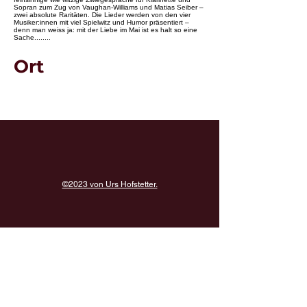
Sopran zum Zug von Vaughan-Williams und Matias Seiber –
zwei absolute Raritäten. Die Lieder werden von den vier
Musiker:innen mit viel Spielwitz und Humor präsentiert –
denn man weiss ja: mit der Liebe im Mai ist es halt so eine
Sache........
Ort
©2023 von Urs Hofstetter.