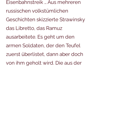
Eisenbahnstreik … Aus mehreren
russischen volkstümlichen
Geschichten skizzierte Strawinsky
das Libretto, das Ramuz
ausarbeitete. Es geht um den
armen Soldaten, der den Teufel
zuerst überlistet, dann aber doch
von ihm geholt wird. Die aus der
Not geborene kleine Besetzung für
sieben Instrumente und Sprecher
inspirierte Strawinsky zu einem
kompakten Klang und zu Formen
hoher innerer Dichte. Die Tänze sind
von eindringlichem Charakter.
Strawinsky kombinierte folklore-
ähnliche Materialien,