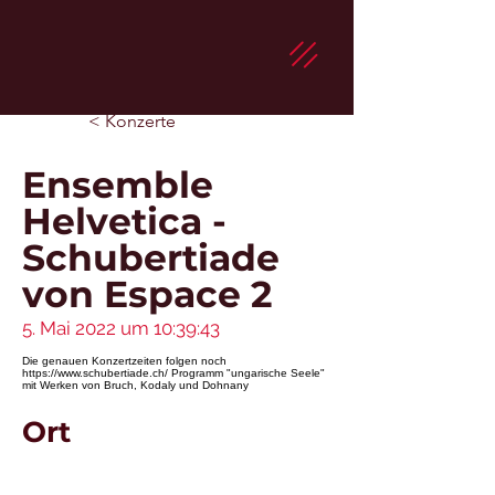
< Konzerte
Ensemble
Helvetica -
Schubertiade
von Espace 2
5. Mai 2022 um 10:39:43
Die genauen Konzertzeiten folgen noch
https://www.schubertiade.ch/
Programm "ungarische Seele"
mit Werken von Bruch, Kodaly und Dohnany
Ort