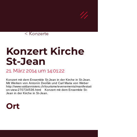
< Konzerte
Konzert Kirche
St-Jean
21. März 2014 um 14:01:22
Konzert mit dem Ensemble St-Jean in der Kirche in St-Jean.
Mit Werken von
Antonín Dvořák
und Carl Maria von Weber
http://www.valdanniviers.ch/tourisme/evenements/manifestati
on-view-270734536.html
Konzert mit dem Ensemble St-
Jean in der Kirche in St-Jean.
Ort