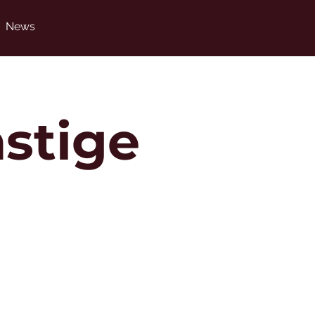
News
stige