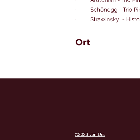
· Schöneg
· Strawinsky - H
79 M
Ort
©2023 von Urs