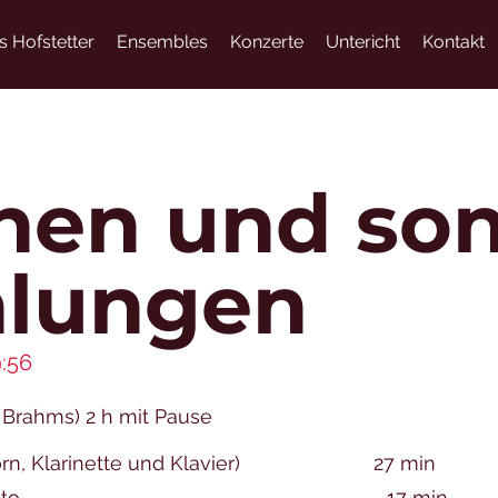
s Hofstetter
Ensembles
Konzerte
Untericht
Kontakt
hen und son
hlungen
9:56
e Brahms) 2 h mit Pause
Horn, Klarinette und Klavier) 27 min
n - Trio Pinto 17 min