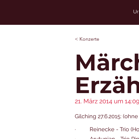
Ur
< Konzerte
Märc
Erzä
21. März 2014 um 14:0
Gilching 27.6.2015: (ohn
· Reinecke - Trio (
· Arutunia