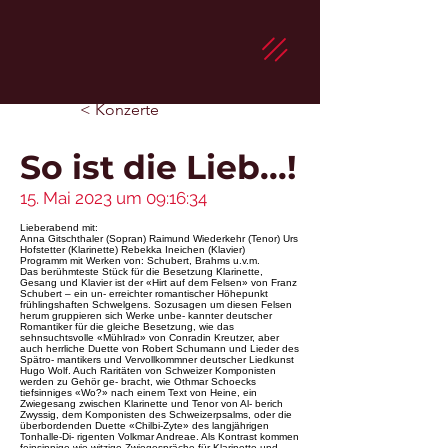
< Konzerte
So ist die Lieb...!
15. Mai 2023 um 09:16:34
Lieberabend mit:
Anna Gitschthaler (Sopran) Raimund Wiederkehr (Tenor) Urs
Hofstetter (Klarinette) Rebekka Ineichen (Klavier)
Programm mit Werken von: Schubert, Brahms u.v.m.
Das berühmteste Stück für die Besetzung Klarinette,
Gesang und Klavier ist der «Hirt auf dem Felsen» von Franz
Schubert – ein un- erreichter romantischer Höhepunkt
frühlingshaften Schwelgens. Sozusagen um diesen Felsen
herum gruppieren sich Werke unbe- kannter deutscher
Romantiker für die gleiche Besetzung, wie das
sehnsuchtsvolle «Mühlrad» von Conradin Kreutzer, aber
auch herrliche Duette von Robert Schumann und Lieder des
Spätro- mantikers und Vervollkommner deutscher Liedkunst
Hugo Wolf. Auch Raritäten von Schweizer Komponisten
werden zu Gehör ge- bracht, wie Othmar Schoecks
tiefsinniges «Wo?» nach einem Text von Heine, ein
Zwiegesang zwischen Klarinette und Tenor von Al- berich
Zwyssig, dem Komponisten des Schweizerpsalms, oder die
überbordenden Duette «Chilbi-Zyte» des langjährigen
Tonhalle-Di- rigenten Volkmar Andreae. Als Kontrast kommen
feinsinnige wie witzige Zwiegespräche für Klarinette und