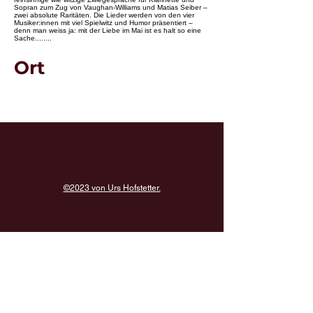
Sopran zum Zug von Vaughan-Williams und Matias Seiber –
zwei absolute Raritäten. Die Lieder werden von den vier
Musiker:innen mit viel Spielwitz und Humor präsentiert –
denn man weiss ja: mit der Liebe im Mai ist es halt so eine
Sache........
Ort
©2023 von Urs Hofstetter.