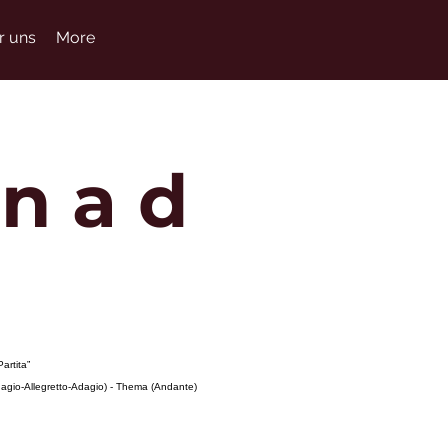
r uns
More
e n a d
artita”
(Adagio-Allegretto-Adagio) - Thema (Andante)