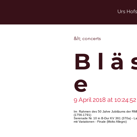
Urs Hofs
&lt; concerts
B l ä
e
9 April 2018 at 10:24:52
Im Rahmen des 50 Jahre Jubiläums der RMD w
(1756-1791)
Serenade Nr. 10 in B-Dur KV 361 (370a) - Larg
mit Variationen - Finale (Molto Allegro)