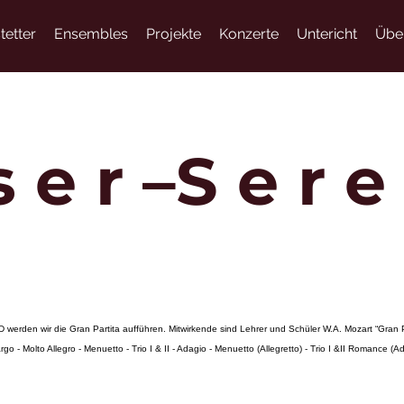
tetter
Ensembles
Projekte
Konzerte
Untericht
Übe
 s e r –S e r 
erden wir die Gran Partita aufführen. Mitwirkende sind Lehrer und Schüler W.A. Mozart “Gran P
o - Molto Allegro - Menuetto - Trio I & II - Adagio - Menuetto (Allegretto) - Trio I &II Romance 