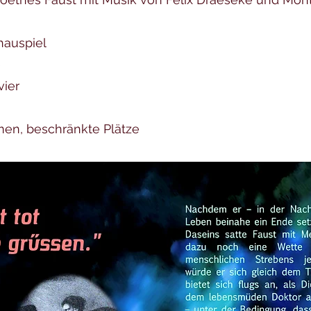
hauspiel
e
vier
men, beschränkte Plätze