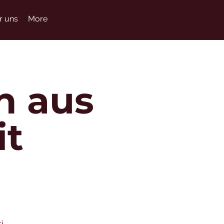
r uns
More
n aus
it
i