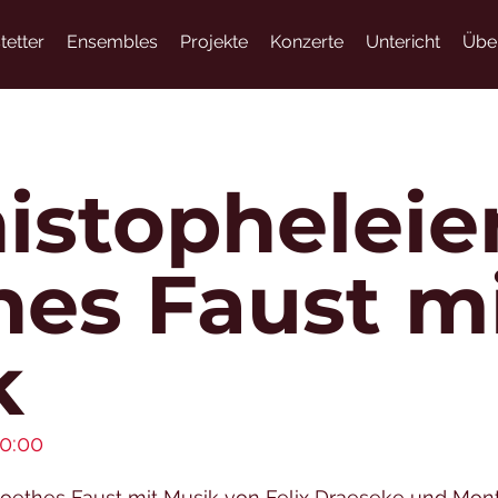
tetter
Ensembles
Projekte
Konzerte
Untericht
Übe
istopheleie
es Faust m
k
00:00
oethes Faust mit Musik von Felix Draeseke und Mont