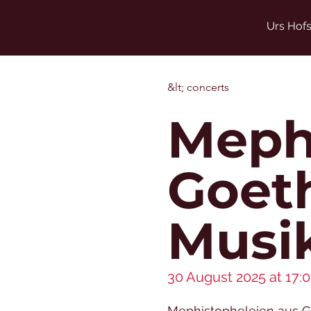
Urs Hofs
&lt; concerts
Meph
Goeth
Musi
30 August 2025 at 17:
Mephistopheleien aus G